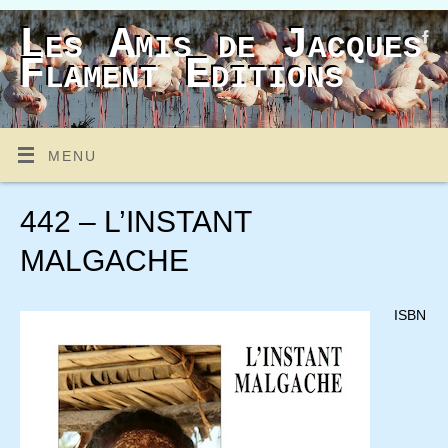
Les Amis de Jacques
Flament Editions
MENU
442 – L’INSTANT
MALGACHE
ISBN