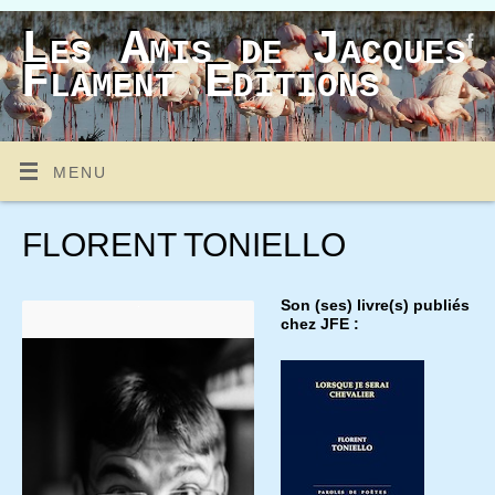
Les Amis de Jacques
Flament Editions
MENU
FLORENT TONIELLO
Son (ses) livre(s) publiés
chez JFE :