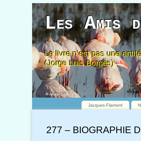
Les Amis d
Le livre n’est pas une entité
(Jorge Luis Borges)
Jacques Flament
N
277 – BIOGRAPHIE 