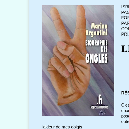
ISB
PAG
FO
PAR
COL
PRI
L
RÉ
C’es
chan
posa
côt
laideur de mes doigts.