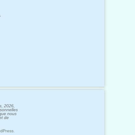
,
c
a
s, 2026,
rsonnelles
 que nous
et de
dPress.