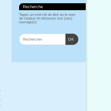
Recherche
Tapez un mot-clé du titre ou le nom
de l'auteur et retrouvez son (ses)
ouvrage(s)
OK
a
e
à
a