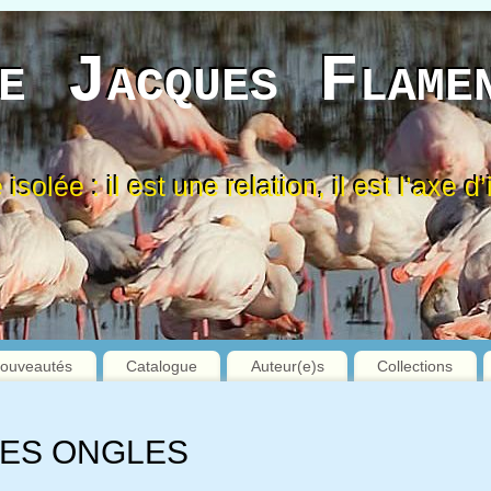
e Jacques Flame
 isolée : il est une relation, il est l’axe 
ouveautés
Catalogue
Auteur(e)s
Collections
DES ONGLES