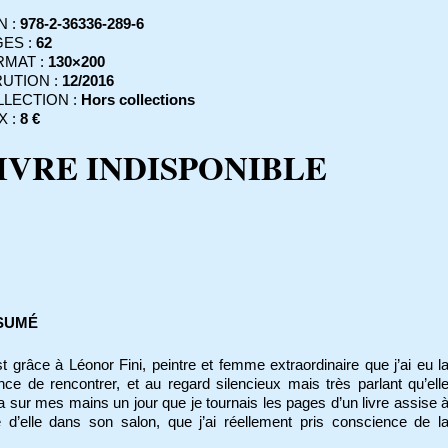
N :
978-2-36336-289-6
ES :
62
RMAT :
130×200
UTION :
12/2016
LECTION :
Hors collections
X :
8 €
IVRE INDISPONIBLE
SUMÉ
t grâce à Léonor Fini, peintre et femme extraordinaire que j’ai eu l
ce de rencontrer, et au regard silencieux mais très parlant qu’ell
 sur mes mains un jour que je tournais les pages d’un livre assise 
é d’elle dans son salon, que j’ai réellement pris conscience de l